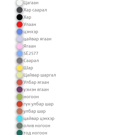
Цагаан
Хар саарал
Хар
Улаан
цэнхэр
цайвар ягаан
Ягаан
5E2577
Саарал
Шар
Цайвар шаргал
Улбар ягаан
үзмэн ягаан
ногоон
гүн улбар шар
улбар шар
цайвар цэнхэр
олив ногоон
тод ногоон