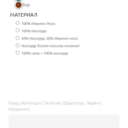
бор
МАТЕРИАЛ
100% Мерино Ноос
100% Ноолуур
50% Ноолуур, 50% Мерино ноос
Ноолуур болон ноосны холимог
100% силк + 100% ноолуур
Нүүр
/
Категори
/
Эмэгтэй
/ Шүүлтүүр : Төрөл (
Кардиган )