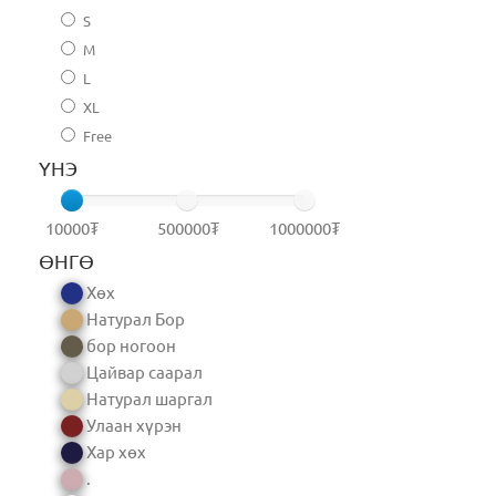
S
M
L
XL
Free
ҮНЭ
10000₮
500000₮
1000000₮
ӨНГӨ
Хөх
Натурал Бор
бор ногоон
Цайвар саарал
Натурал шаргал
Улаан хүрэн
Хар хөх
.