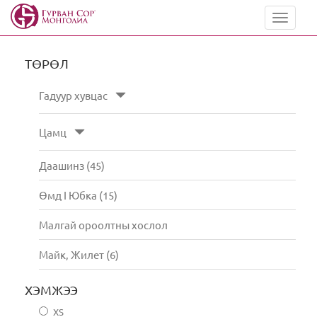
Toggle
navigat
ТӨРӨЛ
Гадуур хувцас
Цамц
Даашинз (45)
Өмд I Юбка (15)
Малгай ороолтны хослол
Майк, Жилет (6)
ХЭМЖЭЭ
XS