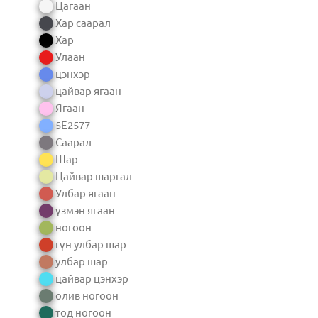
Цагаан
Хар саарал
Хар
Улаан
цэнхэр
цайвар ягаан
Ягаан
5E2577
Саарал
Шар
Цайвар шаргал
Улбар ягаан
үзмэн ягаан
ногоон
гүн улбар шар
улбар шар
цайвар цэнхэр
олив ногоон
тод ногоон