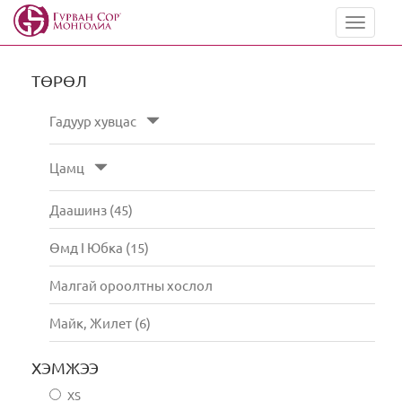
Toggle
navigat
ТӨРӨЛ
Гадуур хувцас
Цамц
Даашинз (45)
Өмд I Юбка (15)
Малгай ороолтны хослол
Майк, Жилет (6)
ХЭМЖЭЭ
XS