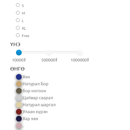
S
M
L
XL
Free
ҮНЭ
10000₮
500000₮
1000000₮
ӨНГӨ
Хөх
Натурал Бор
бор ногоон
Цайвар саарал
Натурал шаргал
Улаан хүрэн
Хар хөх
.