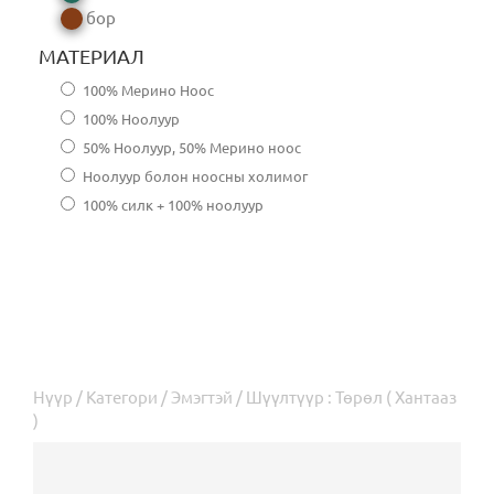
бор
МАТЕРИАЛ
100% Мерино Ноос
100% Ноолуур
50% Ноолуур, 50% Мерино ноос
Ноолуур болон ноосны холимог
100% силк + 100% ноолуур
Нүүр
/
Категори
/
Эмэгтэй
/ Шүүлтүүр : Төрөл ( Хантааз
)