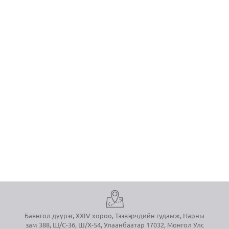
Баянгол дүүрэг, XXIV хороо, Тээвэрчдийн гудамж, Нарны
зам 388, Ш/С-36, Ш/Х-54, Улаанбаатар 17032, Монгол Улс