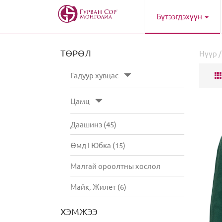
Бүтээгдэхүүн
ТӨРӨЛ
Нүүр
Гадуур хувцас
Цамц
Даашинз (45)
Өмд I Юбка (15)
Малгай ороолтны хослол
Майк, Жилет (6)
ХЭМЖЭЭ