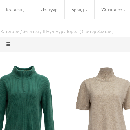
Коллекц
Дэлгүүр
Брэнд
Үйлчилгээ
/
Категори
/
Эмэгтэй
/ Шүүлтүүр : Төрөл ( Свитер Захтай )