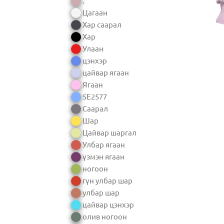
.
Цагаан
Хар саарал
Хар
Улаан
цэнхэр
цайвар ягаан
Ягаан
5E2577
Саарал
Шар
Цайвар шаргал
Улбар ягаан
үзмэн ягаан
ногоон
гүн улбар шар
улбар шар
цайвар цэнхэр
олив ногоон