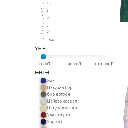
XS
S
M
L
XL
Free
ҮНЭ
10000₮
500000₮
1000000₮
ӨНГӨ
Хөх
Натурал Бор
бор ногоон
Цайвар саарал
Натурал шаргал
Улаан хүрэн
Хар хөх