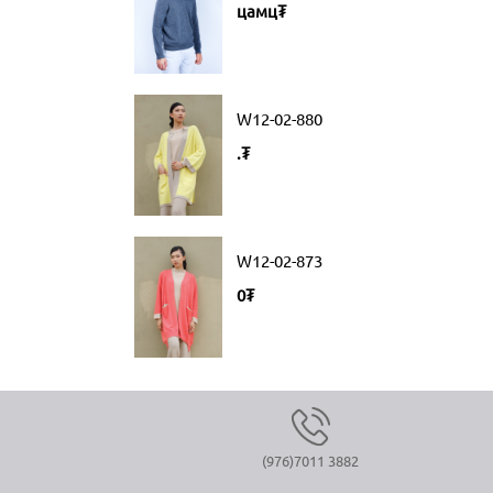
цамц₮
W12-02-880
.₮
W12-02-873
0₮
(976)7011 3882