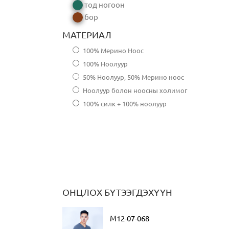
тод ногоон
бор
МАТЕРИАЛ
100% Мерино Ноос
100% Ноолуур
50% Ноолуур, 50% Мерино ноос
Ноолуур болон ноосны холимог
100% силк + 100% ноолуур
ОНЦЛОХ БҮТЭЭГДЭХҮҮН
M12-07-068