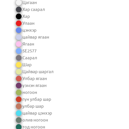
Цагаан
Хар саарал
Хар
Улаан
цэнхэр
цайвар ягаан
Ягаан
5E2577
Саарал
Шар
Цайвар шаргал
Улбар ягаан
үзмэн ягаан
ногоон
гүн улбар шар
улбар шар
цайвар цэнхэр
олив ногоон
тод ногоон