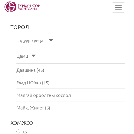
Toggle
navigat
ТӨРӨЛ
Гадуур хувцас
Цамц
Даашинз (45)
Өмд I Юбка (15)
Малгай ороолтны хослол
Майк, Жилет (6)
ХЭМЖЭЭ
XS