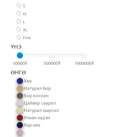
S
M
L
XL
Free
ҮНЭ
10000₮
500000₮
1000000₮
ӨНГӨ
Хөх
Натурал Бор
бор ногоон
Цайвар саарал
Натурал шаргал
Улаан хүрэн
Хар хөх
.