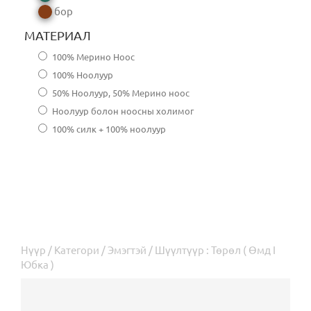
бор
МАТЕРИАЛ
100% Мерино Ноос
100% Ноолуур
50% Ноолуур, 50% Мерино ноос
Ноолуур болон ноосны холимог
100% силк + 100% ноолуур
Нүүр
/
Категори
/
Эмэгтэй
/ Шүүлтүүр : Төрөл ( Өмд I
Юбка )