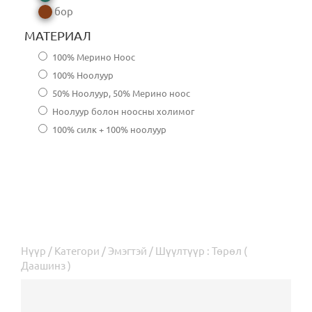
бор
МАТЕРИАЛ
100% Мерино Ноос
100% Ноолуур
50% Ноолуур, 50% Мерино ноос
Ноолуур болон ноосны холимог
100% силк + 100% ноолуур
Нүүр
/
Категори
/
Эмэгтэй
/ Шүүлтүүр : Төрөл (
Даашинз )