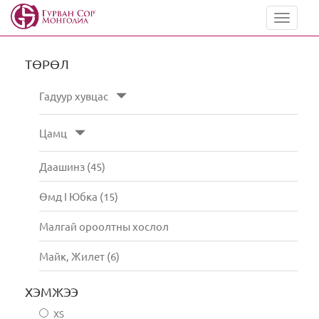
Toggle
navigat
ТӨРӨЛ
Гадуур хувцас
Цамц
Даашинз (45)
Өмд I Юбка (15)
Малгай ороолтны хослол
Майк, Жилет (6)
ХЭМЖЭЭ
XS