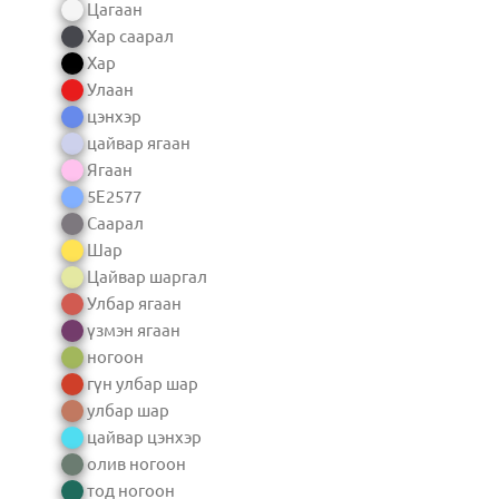
Цагаан
Хар саарал
Хар
Улаан
цэнхэр
цайвар ягаан
Ягаан
5E2577
Саарал
Шар
Цайвар шаргал
Улбар ягаан
үзмэн ягаан
ногоон
гүн улбар шар
улбар шар
цайвар цэнхэр
олив ногоон
тод ногоон