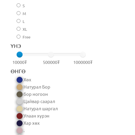
S
M
L
XL
Free
ҮНЭ
10000₮
500000₮
1000000₮
ӨНГӨ
Хөх
Натурал Бор
бор ногоон
Цайвар саарал
Натурал шаргал
Улаан хүрэн
Хар хөх
.