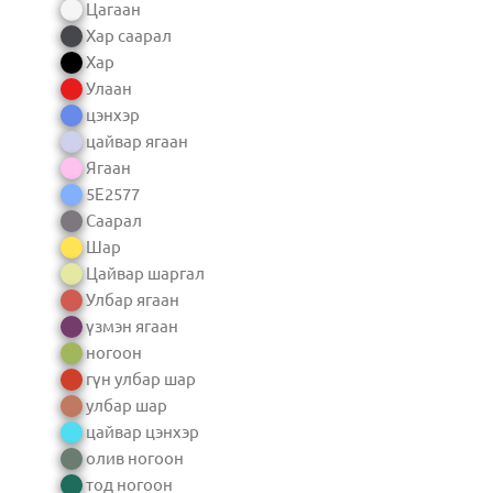
Цагаан
Хар саарал
Хар
Улаан
цэнхэр
цайвар ягаан
Ягаан
5E2577
Саарал
Шар
Цайвар шаргал
Улбар ягаан
үзмэн ягаан
ногоон
гүн улбар шар
улбар шар
цайвар цэнхэр
олив ногоон
тод ногоон