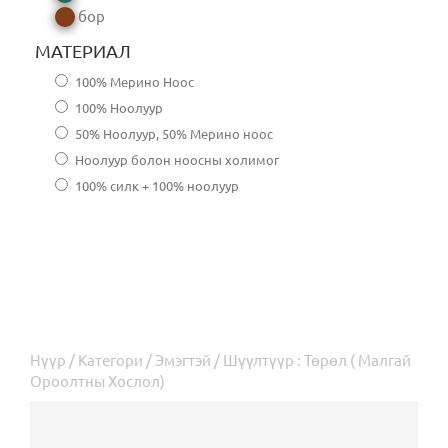
бор
МАТЕРИАЛ
100% Мерино Ноос
100% Ноолуур
50% Ноолуур, 50% Мерино ноос
Ноолуур болон ноосны холимог
100% силк + 100% ноолуур
Нүүр
/
Категори
/
Эмэгтэй
/ Шүүлтүүр : Төрөл ( Малгай
Ороолтны Хослол)