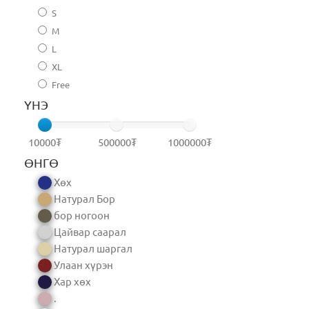
S
M
L
XL
Free
ҮНЭ
10000₮
500000₮
1000000₮
ӨНГӨ
Хөх
Натурал Бор
бор ногоон
Цайвар саарал
Натурал шаргал
Улаан хүрэн
Хар хөх
.