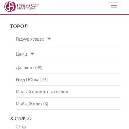
Toggle
navigat
ТӨРӨЛ
Гадуур хувцас
Цамц
Даашинз (45)
Өмд I Юбка (15)
Малгай ороолтны хослол
Майк, Жилет (6)
ХЭМЖЭЭ
XS