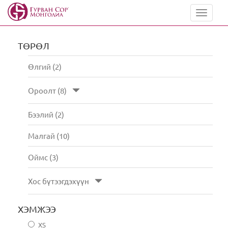
Toggle
navigat
ТӨРӨЛ
Өлгий (2)
Ороолт (8)
Бээлий (2)
Малгай (10)
Оймс (3)
Хос бүтээгдэхүүн
ХЭМЖЭЭ
XS