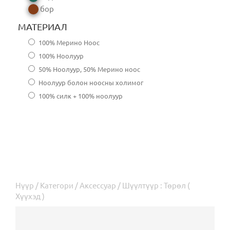
бор
МАТЕРИАЛ
100% Мерино Ноос
100% Ноолуур
50% Ноолуур, 50% Мерино ноос
Ноолуур болон ноосны холимог
100% силк + 100% ноолуур
Нүүр
/
Категори
/
Аксессуар
/ Шүүлтүүр : Төрөл (
Хүүхэд )