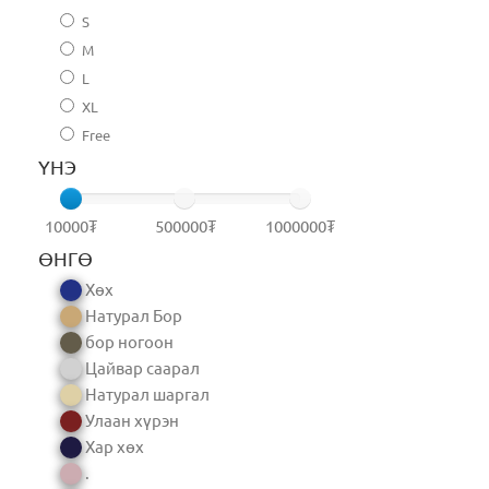
S
M
L
XL
Free
ҮНЭ
10000₮
500000₮
1000000₮
ӨНГӨ
Хөх
Натурал Бор
бор ногоон
Цайвар саарал
Натурал шаргал
Улаан хүрэн
Хар хөх
.