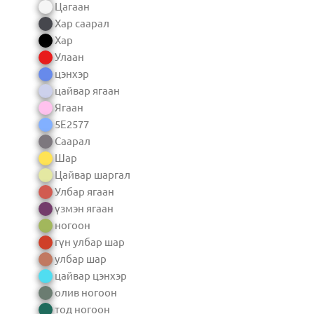
Цагаан
Хар саарал
Хар
Улаан
цэнхэр
цайвар ягаан
Ягаан
5E2577
Саарал
Шар
Цайвар шаргал
Улбар ягаан
үзмэн ягаан
ногоон
гүн улбар шар
улбар шар
цайвар цэнхэр
олив ногоон
тод ногоон