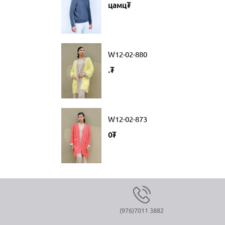
цамц₮
W12-02-880
.₮
W12-02-873
0₮
(976)7011 3882