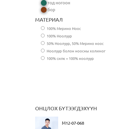
тод ногоон
бор
МАТЕРИАЛ
100% Мерино Ноос
100% Ноолуур
50% Ноолуур, 50% Мерино ноос
Ноолуур болон ноосны холимог
100% силк + 100% ноолуур
ОНЦЛОХ БҮТЭЭГДЭХҮҮН
M12-07-068