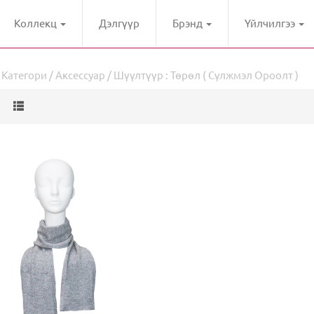
Коллекц
Дэлгүүр
Брэнд
Үйлчилгээ
/
Категори
/
Аксессуар
/ Шүүлтүүр : Төрөл ( Сүлжмэл Ороолт )