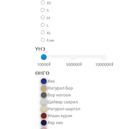
XS
S
M
L
XL
Free
ҮНЭ
10000₮
500000₮
1000000₮
ӨНГӨ
Хөх
Натурал Бор
бор ногоон
Цайвар саарал
Натурал шаргал
Улаан хүрэн
Хар хөх