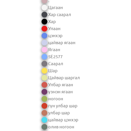
.
Цагаан
Хар саарал
Хар
Улаан
цэнхэр
цайвар ягаан
Ягаан
5E2577
Саарал
Шар
Цайвар шаргал
Улбар ягаан
үзмэн ягаан
ногоон
гүн улбар шар
улбар шар
цайвар цэнхэр
олив ногоон