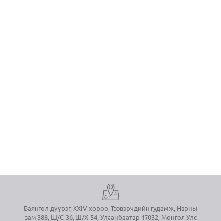
Баянгол дүүрэг, XXIV хороо, Тээвэрчдийн гудамж, Нарны
зам 388, Ш/С-36, Ш/Х-54, Улаанбаатар 17032, Монгол Улс