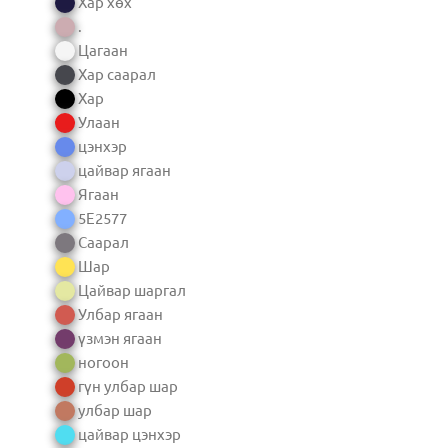
Хар хөх
.
Цагаан
Хар саарал
Хар
Улаан
цэнхэр
цайвар ягаан
Ягаан
5E2577
Саарал
Шар
Цайвар шаргал
Улбар ягаан
үзмэн ягаан
ногоон
гүн улбар шар
улбар шар
цайвар цэнхэр