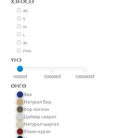
ХЭМЖЭЭ
XS
S
M
L
XL
Free
ҮНЭ
10000₮
500000₮
1000000₮
ӨНГӨ
Хөх
Натурал Бор
бор ногоон
Цайвар саарал
Натурал шаргал
Улаан хүрэн