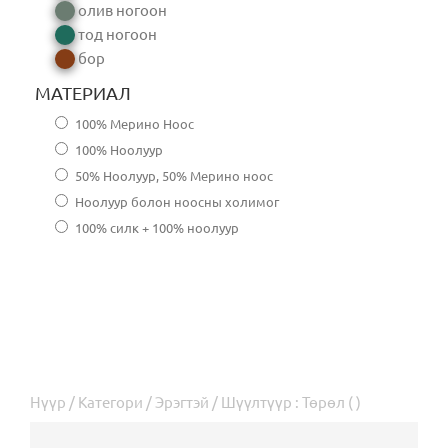
олив ногоон
тод ногоон
бор
МАТЕРИАЛ
100% Мерино Ноос
100% Ноолуур
50% Ноолуур, 50% Мерино ноос
Ноолуур болон ноосны холимог
100% силк + 100% ноолуур
Нүүр
/
Категори
/
Эрэгтэй
/ Шүүлтүүр : Төрөл ( )