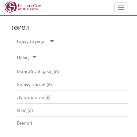
Toggle
navigat
ТӨРӨЛ
Гадуур хувцас
Цамц
Малгайтай цамц (6)
Хошуу захтай (8)
Дугуй захтай (6)
Өмд (2)
Бээлий