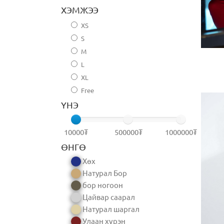
ХЭМЖЭЭ
XS
S
M
L
XL
Free
ҮНЭ
10000₮
500000₮
1000000₮
ӨНГӨ
Хөх
Натурал Бор
бор ногоон
Цайвар саарал
Натурал шаргал
Улаан хүрэн