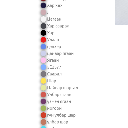
Хар хөх
.
Цагаан
Хар саарал
Хар
Улаан
цэнхэр
цайвар ягаан
Ягаан
5E2577
Саарал
Шар
Цайвар шаргал
Улбар ягаан
үзмэн ягаан
ногоон
гүн улбар шар
улбар шар