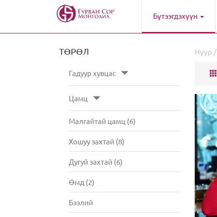
Бүтээгдэхүүн
ТӨРӨЛ
Нүүр
Гадуур хувцас
Цамц
Малгайтай цамц (6)
Хошуу захтай (8)
Дугуй захтай (6)
Өмд (2)
Бээлий