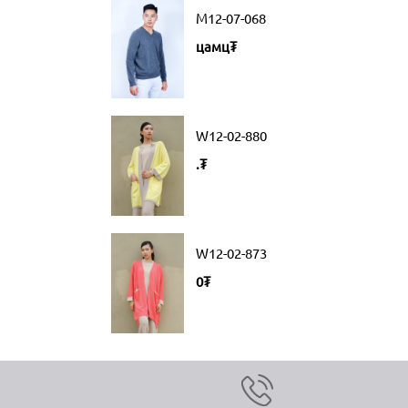
M12-07-068
цамц₮
W12-02-880
.₮
W12-02-873
0₮