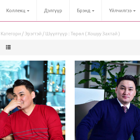
Коллекц
Дэлгүүр
Брэнд
Үйлчилгээ
/
Категори
/
Эрэгтэй
/ Шүүлтүүр : Төрөл ( Хошуу Захтай )