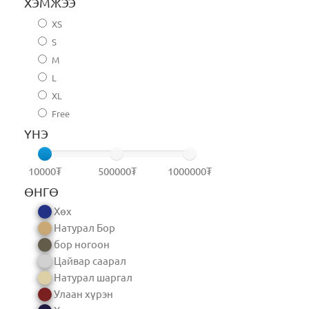
ХЭМЖЭЭ
XS
S
M
L
XL
Free
ҮНЭ
10000₮
500000₮
1000000₮
ӨНГӨ
Хөх
Натурал Бор
бор ногоон
Цайвар саарал
Натурал шаргал
Улаан хүрэн