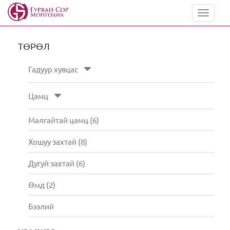
Toggle
navigat
ТӨРӨЛ
Гадуур хувцас
Цамц
Малгайтай цамц (6)
Хошуу захтай (8)
Дугуй захтай (6)
Өмд (2)
Бээлий