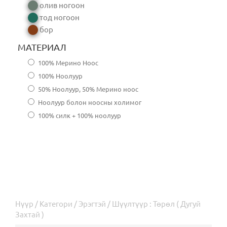
олив ногоон
тод ногоон
бор
МАТЕРИАЛ
100% Мерино Ноос
100% Ноолуур
50% Ноолуур, 50% Мерино ноос
Ноолуур болон ноосны холимог
100% силк + 100% ноолуур
Нүүр
/
Категори
/
Эрэгтэй
/ Шүүлтүүр : Төрөл ( Дугуй
Захтай )