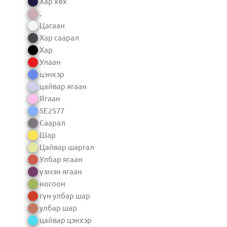
Хар хөх
.
Цагаан
Хар саарал
Хар
Улаан
цэнхэр
цайвар ягаан
Ягаан
5E2577
Саарал
Шар
Цайвар шаргал
Улбар ягаан
үзмэн ягаан
ногоон
гүн улбар шар
улбар шар
цайвар цэнхэр