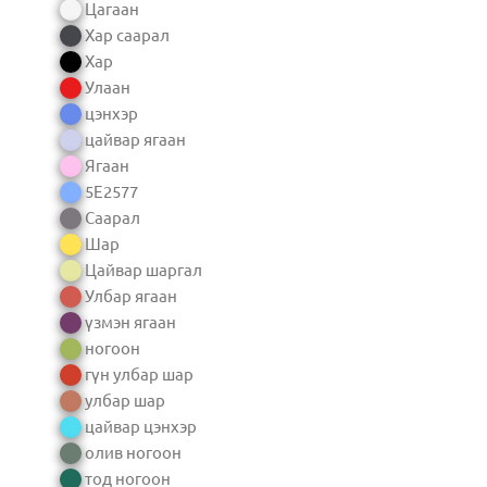
Цагаан
Хар саарал
Хар
Улаан
цэнхэр
цайвар ягаан
Ягаан
5E2577
Саарал
Шар
Цайвар шаргал
Улбар ягаан
үзмэн ягаан
ногоон
гүн улбар шар
улбар шар
цайвар цэнхэр
олив ногоон
тод ногоон