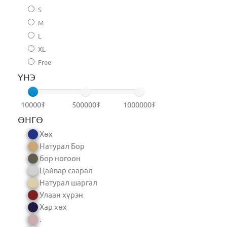
S
M
L
XL
Free
ҮНЭ
10000₮
500000₮
1000000₮
ӨНГӨ
Хөх
Натурал Бор
бор ногоон
Цайвар саарал
Натурал шаргал
Улаан хүрэн
Хар хөх
.