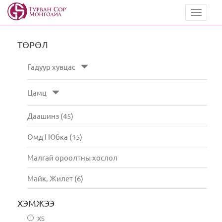
Toggle
navigat
ТӨРӨЛ
Гадуур хувцас
Цамц
Даашинз (45)
Өмд I Юбка (15)
Малгай ороолтны хослол
Майк, Жилет (6)
ХЭМЖЭЭ
XS