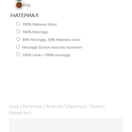
бор
МАТЕРИАЛ
100% Мерино Ноос
100% Ноолуур
50% Ноолуур, 50% Мерино ноос
Ноолуур болон ноосны холимог
100% силк + 100% ноолуур
Нүүр
/
Категори
/
Эмэгтэй
/ Шүүлтүүр : Төрөл (
Кардиган )