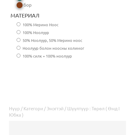
бор
МАТЕРИАЛ
100% Мерино Ноос
100% Ноолуур
50% Ноолуур, 50% Мерино ноос
Ноолуур болон ноосны холимог
100% силк + 100% ноолуур
Нүүр
/
Категори
/
Эмэгтэй
/ Шүүлтүүр : Төрөл ( Өмд I
Юбка )