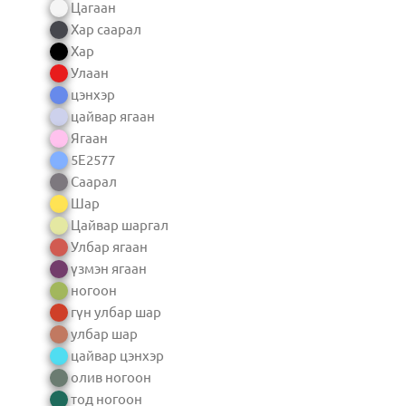
Цагаан
Хар саарал
Хар
Улаан
цэнхэр
цайвар ягаан
Ягаан
5E2577
Саарал
Шар
Цайвар шаргал
Улбар ягаан
үзмэн ягаан
ногоон
гүн улбар шар
улбар шар
цайвар цэнхэр
олив ногоон
тод ногоон