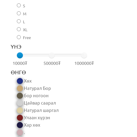
S
M
L
XL
Free
ҮНЭ
10000₮
500000₮
1000000₮
ӨНГӨ
Хөх
Натурал Бор
бор ногоон
Цайвар саарал
Натурал шаргал
Улаан хүрэн
Хар хөх
.