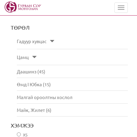
Toggle
navigat
ТӨРӨЛ
Гадуур хувцас
Цамц
Даашинз (45)
Өмд I Юбка (15)
Малгай ороолтны хослол
Майк, Жилет (6)
ХЭМЖЭЭ
XS