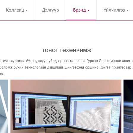
Коллекц
Дэлгүүр
Брэнд
Үйлчилгээ
ТОНОГ ТӨХӨӨРӨМЖ
омат сүлжмэл бүтээгдэхүүн үйлдвэрлэгч машиныг Гурван Сор компани ашигла
боломж бүхий технологийн дэвшлийг шингээсэнд оршино. Өнгөт принтэрээр зур
на.