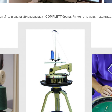
өн Итали улсад үйлдвэрлэгдсэн
COMPLETT
брэндийн кеттель машин ашиглада