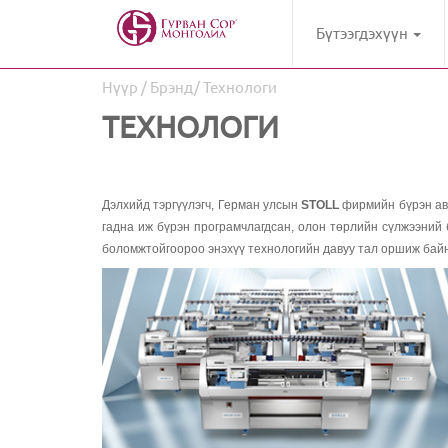
Бүтээгдэхүүн
Нүүр
/ Брэнд/ Технологи
ТЕХНОЛОГИ
Дэлхийд тэргүүлэгч, Герман улсын
STOLL
фирмийн бүрэн авт
гадна иж бүрэн програмчлагдсан, олон төрлийн сүлжээний 
боломжтойгоороо энэхүү технологийн давуу тал оршиж бай