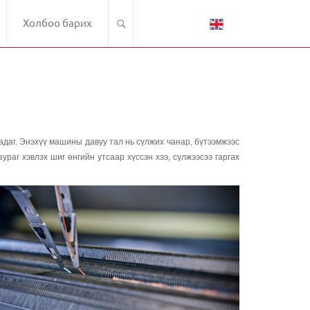
Холбоо барих
даг. Энэхүү машины давуу тал нь сүлжих чанар, бүтээмжээс
аг хэвлэх шиг өнгийн утсаар хүссэн хээ, сүлжээсээ гаргах