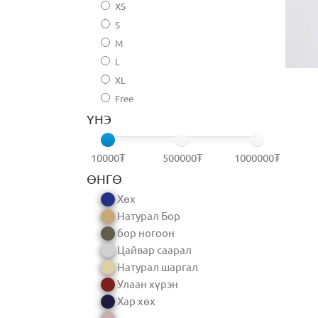
XS
S
M
L
XL
Free
ҮНЭ
10000₮
500000₮
1000000₮
ӨНГӨ
Хөх
Натурал Бор
бор ногоон
Цайвар саарал
Натурал шаргал
Улаан хүрэн
Хар хөх
.