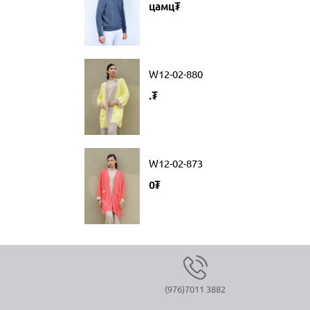
цамц₮
W12-02-880
.₮
W12-02-873
0₮
(976)7011 3882