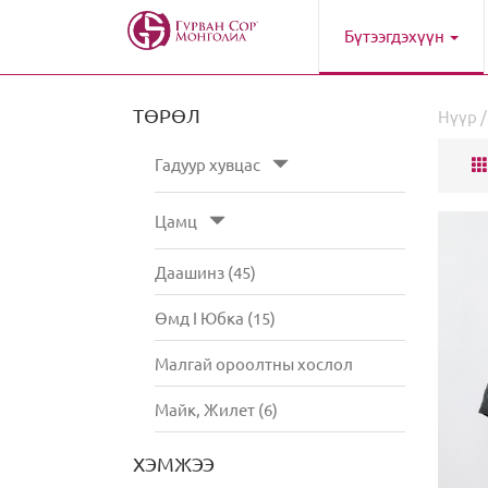
Бүтээгдэхүүн
ТӨРӨЛ
Нүүр
Гадуур хувцас
Цамц
Даашинз (45)
Өмд I Юбка (15)
Малгай ороолтны хослол
Майк, Жилет (6)
ХЭМЖЭЭ