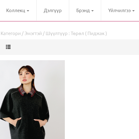
Коллекц
Дэлгүүр
Брэнд
Үйлчилгээ
/
Категори
/
Эмэгтэй
/ Шүүлтүүр : Төрөл ( Пиджак )