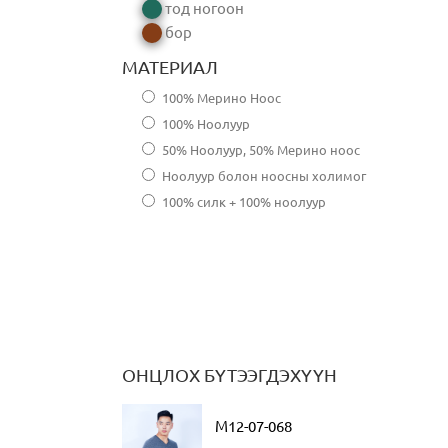
тод ногоон
бор
МАТЕРИАЛ
100% Мерино Ноос
100% Ноолуур
50% Ноолуур, 50% Мерино ноос
Ноолуур болон ноосны холимог
100% силк + 100% ноолуур
ОНЦЛОХ БҮТЭЭГДЭХҮҮН
M12-07-068