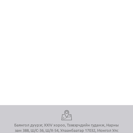
Баянгол дүүрэг, XXIV хороо, Тээвэрчдийн гудамж, Нарны
зам 388, Ш/С-36, Ш/Х-54, Улаанбаатар 17032, Монгол Улс