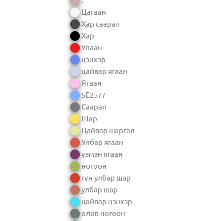
Цагаан
Хар саарал
Хар
Улаан
цэнхэр
цайвар ягаан
Ягаан
5E2577
Саарал
Шар
Цайвар шаргал
Улбар ягаан
үзмэн ягаан
ногоон
гүн улбар шар
улбар шар
цайвар цэнхэр
олив ногоон