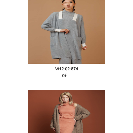
W12-02-874
0₮