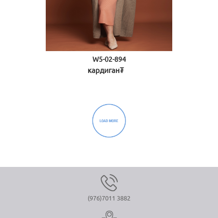
W5-02-894
кардиган₮
(976)7011 3882