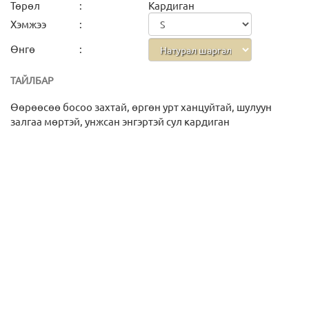
Төрөл
:
Кардиган
Хэмжээ
:
Өнгө
:
ТАЙЛБАР
Өөрөөсөө босоо захтай, өргөн урт ханцуйтай, шулуун
залгаа мөртэй, унжсан энгэртэй сул кардиган