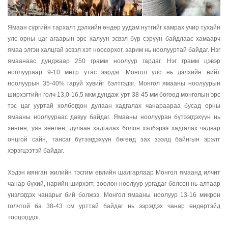
Ямаан сүргийн тархалт дэлхийн өндөр уудам нутгийг хамрах учир тухайн
улс орны цаг агаарын эрс халуун эсвэл бүр сэрүүн байдлаас хамаарч
ямаа элгэн халцгай эсвэл хэт ноосорхог, зарим нь ноолууртай байдаг. Нэг
ямаанаас дунджаар 250 грамм ноолуур гардаг. Нэг грамм цэвэр
ноолуураар 9-10 метр утас ээрдэг. Монгол улс нь дэлхийн нийт
ноолуурын 35-40% гаруй хувийг бэлтгэдэг. Монгол ямааны ноолуурын
ширхэгтийн голч 13,0-16,5 мкм дундаж урт 38-45 мм бөгөөд монголын эрс
тэс цаг ууртай холбогдон дулаан хадгалах чанараараа бусад орны
ямааны ноолуураас давуу байдаг. Ямааны ноолууран бүтээгдэхүүн нь
хөнгөн, уян зөөлөн, дулаан хадгалах болон хэлбэрээ хадгалах чадвар
онцгой сайн, тансаг бүтээгдэхүүн бөгөөд зах зээлд байнгын эрэлт
хэрэгцээтэй байдаг.
Хэдэн мянган жилийн тэсгим өвлийн шалгарлаар Монгол ямаанд илчит
чанар бүхий, нарийн ширхэгт, зөөлөн ноолуур ургадаг болсон нь алтаар
үнэлэгдэх чанарыг бий болжээ. Монгол ямааны ноолуур 13-16 микрон
голчтой ба 38-43 см урттай байдаг нь ээрэгдэх чанар өндөртэйд
тооцогддог.