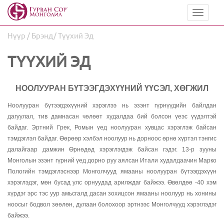
Toggle
navigat
Нүүр
/ Брэнд/ Түүхий Эд
ТҮҮХИЙ ЭД
НООЛУУРАН БҮТЭЭГДЭХҮҮНИЙ ҮҮСЭЛ, ХӨГЖИЛ
Ноолууран бүтээгдэхүүний хэрэглээ нь эзэнт гүрнүүдийн байлдан
дагуулал, тив дамнасан чөлөөт худалдаа бий болсон үеэс үүдэлтэй
байдаг. Эртний Грек, Ромын үед ноолууран хувцас хэрэглэж байсан
тэмдэглэл байдаг. Өөрөөр хэлбэл ноолуур нь дорноос өрнө хүртэл тэнгис
далайгаар дамжин Өрнөдөд хэрэглэгдэж байсан гэдэг. 13-р зууны
Монголын эзэнт гүрний үед дорно руу аялсан Итали худалдаачин Марко
Пологийн тэмдэглэснээр Монголчууд ямааны ноолууран бүтээгдэхүүн
хэрэглэдэг, мөн бусад улс орнуудад арилждаг байжээ. Өвөлдөө -40 хэм
хүрдэг эрс тэс уур амьсгалд дасан зохицсон ямааны ноолуур нь хонины
ноосыг бодвол зөөлөн, дулаан болохоор эртнээс Монголчууд хэрэглэдэг
байжээ.