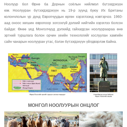
Ноолуур бол Өрнө ба Дорнын соёлын нийлмэл бүтээгдэхүүн
юм.
Ноолууран бүтээгдэгдэхүүн нь 19-р зуунд буюу Их Британы
колончлолын үр дүнд Европчуудын өргөн хэрэглээнд нэвтэрчээ. 1960-
аад оноос хөгшин европоор зогсохгүй дэлхий нийтийн хэрэглээ болсон
байдаг. Өнөө үед Монголчууд дэлхийд гайхагдсан ноолуураараа өнө
эртний туршлага болон орчин үеийн технологийг хослуулан хамгийн
сайн чанарын ноолууран утас, бэлэн бүтээгдэхүүн үйлдвэрлэж байна.
МОНГОЛ НООЛУУРЫН ОНЦЛОГ