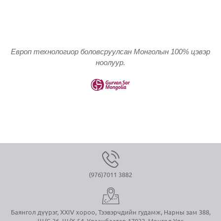
Европ технологиор боловсруулсан Монголын 100% цэвэр
ноолуур.
(976)7011 3882
Баянгол дүүрэг, XXIV хороо, Тээвэрчдийн гудамж, Нарны зам 388,
Ш/С-36, Ш/Х-54, Улаанбаатар 17032, Монгол Улс