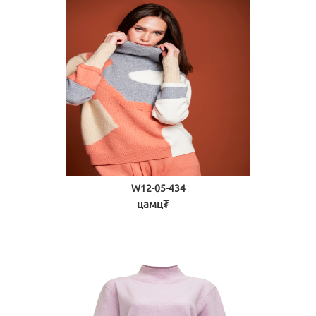
W12-05-434
цамц₮