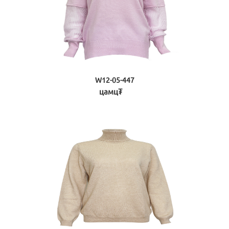
W12-05-447
цамц₮