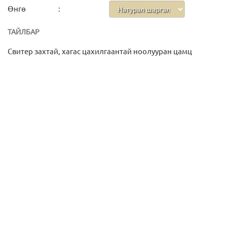
Өнгө
:
ТАЙЛБАР
Свитер захтай, хагас цахилгаантай ноолууран цамц