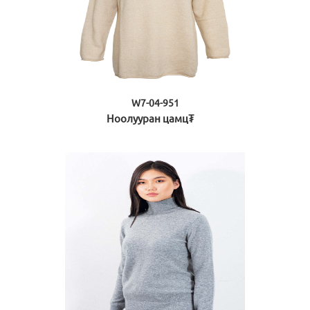
W7-04-951
Ноолууран цамц₮