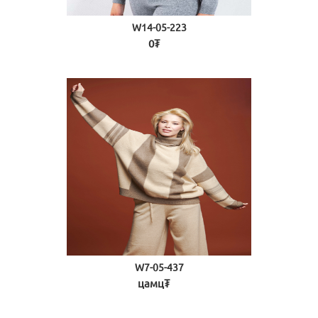
W14-05-223
0₮
W7-05-437
цамц₮