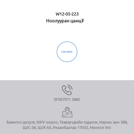
W12-05-223
Ноолууран цамц₮
(976)7011 3882
Баянгол дүүрэг, XXIV хороо, Тээвэрчдийн гудамж, Нарны зам 388,
Ш/С-36, Ш/Х-54, Улаанбаатар 17032, Монгол Улс